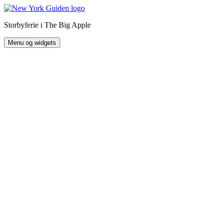
Hop
til
Storbyferie i The Big Apple
indhold
Menu og widgets