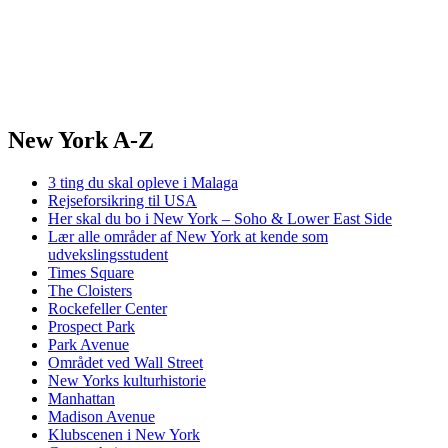
New York A-Z
3 ting du skal opleve i Malaga
Rejseforsikring til USA
Her skal du bo i New York – Soho & Lower East Side
Lær alle områder af New York at kende som
udvekslingsstudent
Times Square
The Cloisters
Rockefeller Center
Prospect Park
Park Avenue
Området ved Wall Street
New Yorks kulturhistorie
Manhattan
Madison Avenue
Klubscenen i New York