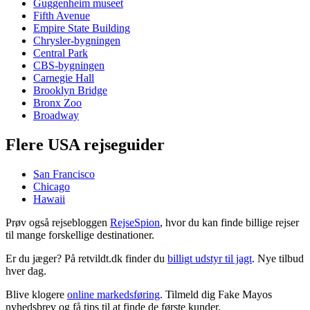
Guggenheim museet
Fifth Avenue
Empire State Building
Chrysler-bygningen
Central Park
CBS-bygningen
Carnegie Hall
Brooklyn Bridge
Bronx Zoo
Broadway
Flere USA rejseguider
San Francisco
Chicago
Hawaii
Prøv også rejsebloggen
RejseSpion
, hvor du kan finde billige rejser
til mange forskellige destinationer.
Er du jæger? På retvildt.dk finder du
billigt udstyr til jagt
. Nye tilbud
hver dag.
Blive klogere
online markedsføring
. Tilmeld dig Fake Mayos
nyhedsbrev og få tips til at finde de første kunder.