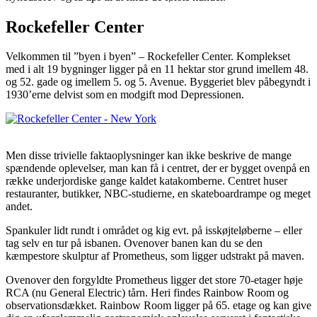
Rockefeller Center
Velkommen til ”byen i byen” – Rockefeller Center. Komplekset
med i alt 19 bygninger ligger på en 11 hektar stor grund imellem 48.
og 52. gade og imellem 5. og 5. Avenue. Byggeriet blev påbegyndt i
1930’erne delvist som en modgift mod Depressionen.
Men disse trivielle faktaoplysninger kan ikke beskrive de mange
spændende oplevelser, man kan få i centret, der er bygget ovenpå en
række underjordiske gange kaldet katakomberne. Centret huser
restauranter, butikker, NBC-studierne, en skateboardrampe og meget
andet.
Spankuler lidt rundt i området og kig evt. på isskøjteløberne – eller
tag selv en tur på isbanen. Ovenover banen kan du se den
kæmpestore skulptur af Prometheus, som ligger udstrakt på maven.
Ovenover den forgyldte Prometheus ligger det store 70-etager høje
RCA (nu General Electric) tårn. Heri findes Rainbow Room og
observationsdækket. Rainbow Room ligger på 65. etage og kan give