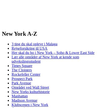
New York A-Z
3 ting du skal opleve i Malaga
Rejseforsikring til USA
Her skal du bo i New York – Soho & Lower East Side
Lær alle områder af New York at kende som
udvekslingsstudent
Times Square
The Cloisters
Rockefeller Center
Prospect Park
Park Avenue
Området ved Wall Street
New Yorks kulturhistorie
Manhattan
Madison Avenue
Klubscenen i New York