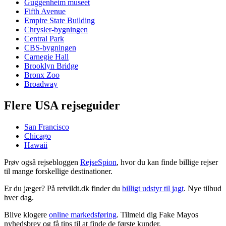
Guggenheim museet
Fifth Avenue
Empire State Building
Chrysler-bygningen
Central Park
CBS-bygningen
Carnegie Hall
Brooklyn Bridge
Bronx Zoo
Broadway
Flere USA rejseguider
San Francisco
Chicago
Hawaii
Prøv også rejsebloggen
RejseSpion
, hvor du kan finde billige rejser
til mange forskellige destinationer.
Er du jæger? På retvildt.dk finder du
billigt udstyr til jagt
. Nye tilbud
hver dag.
Blive klogere
online markedsføring
. Tilmeld dig Fake Mayos
nyhedsbrev og få tips til at finde de første kunder.