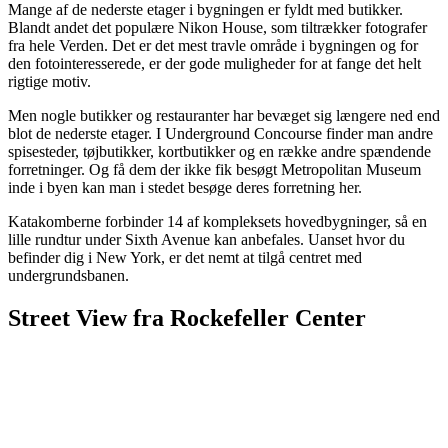
Mange af de nederste etager i bygningen er fyldt med butikker.
Blandt andet det populære Nikon House, som tiltrækker fotografer
fra hele Verden. Det er det mest travle område i bygningen og for
den fotointeresserede, er der gode muligheder for at fange det helt
rigtige motiv.
Men nogle butikker og restauranter har bevæget sig længere ned end
blot de nederste etager. I Underground Concourse finder man andre
spisesteder, tøjbutikker, kortbutikker og en række andre spændende
forretninger. Og få dem der ikke fik besøgt Metropolitan Museum
inde i byen kan man i stedet besøge deres forretning her.
Katakomberne forbinder 14 af kompleksets hovedbygninger, så en
lille rundtur under Sixth Avenue kan anbefales. Uanset hvor du
befinder dig i New York, er det nemt at tilgå centret med
undergrundsbanen.
Street View fra Rockefeller Center