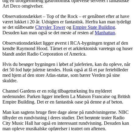
dig en uforglemmelig gastronomisk oplevelse serveret i fantastiske
Art Deco omgivelser.
Observationsdækket – Top of the Rock – er genåbnet efter at have
været lukket i 20 år. Udsigten er fantastisk. Herfra kan man tydeligt
se det stålbesatte
Chrysler Tower
og
Empire State Building
.
Desuden kan man også se det meste af resten af
Manhattan
.
Observationsdækket ligger øverst i RCA-bygningen tegnet af den
kendte Raymond Hood. Tårnet er et arkitektonisk varetegn og huser
blandt andet Radio Corporation of America.
Hvis du besøger bygningen i løbet af juleferien, kan du opleve, når
det 50 fod høje juletræ tændes. Husk også at få et par feriebilleder
med hjem af den store Atlas-statue, som bærer Verden på sine
skuldre.
Channel Gardens er en rolig tilbagetrækning fra mylderet
nedenunder. Parken ligger imellem La Maison Francaise og British
Empire Building. Det er en fantastisk oase på denne ø af beton.
Man kan sagtens bruge flere dage alene på rundvisningerne. NBC
tilbyder en rundvisning i deres studier. Det berømte teater Radio
City Music Hall har også en interessant rundvisning. Desuden kan
man opleve musikalske opførelser i teatret om aftenen.