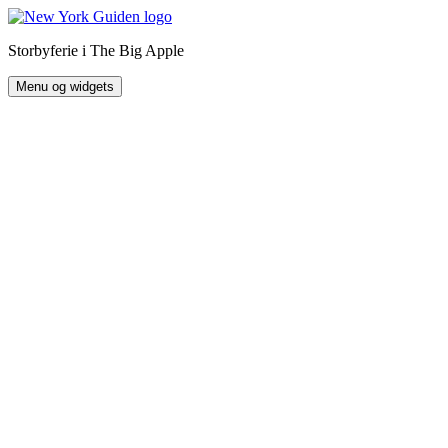
Hop
til
Storbyferie i The Big Apple
indhold
Menu og widgets