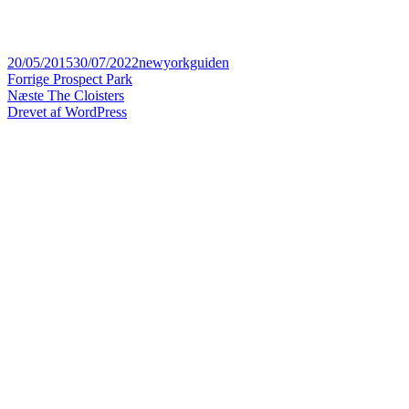
Udgivet
Forfatter
20/05/2015
30/07/2022
newyorkguiden
i
Indlægsnavigation
Forrige
Forrige
Prospect Park
Næste
indlæg:
Næste
The Cloisters
indlæg:
Drevet af WordPress