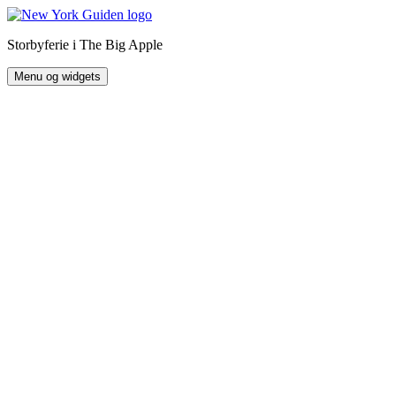
Hop
til
Storbyferie i The Big Apple
indhold
Menu og widgets