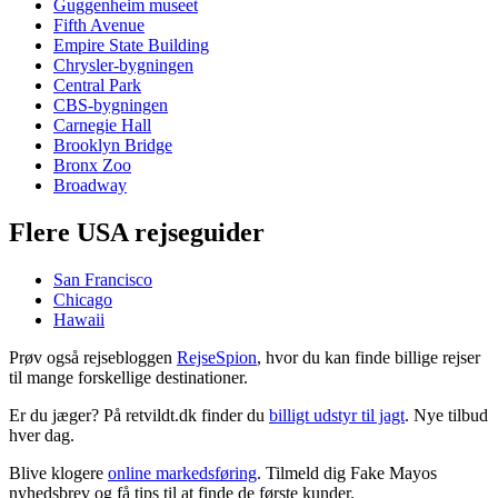
Guggenheim museet
Fifth Avenue
Empire State Building
Chrysler-bygningen
Central Park
CBS-bygningen
Carnegie Hall
Brooklyn Bridge
Bronx Zoo
Broadway
Flere USA rejseguider
San Francisco
Chicago
Hawaii
Prøv også rejsebloggen
RejseSpion
, hvor du kan finde billige rejser
til mange forskellige destinationer.
Er du jæger? På retvildt.dk finder du
billigt udstyr til jagt
. Nye tilbud
hver dag.
Blive klogere
online markedsføring
. Tilmeld dig Fake Mayos
nyhedsbrev og få tips til at finde de første kunder.