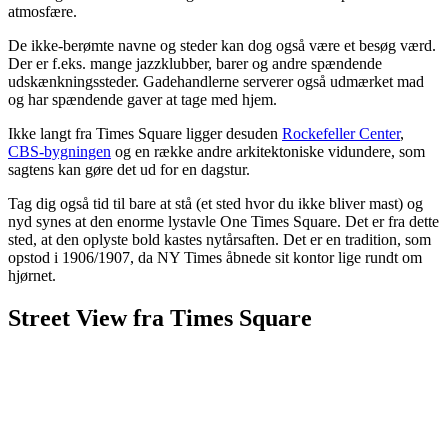
atmosfære.
De ikke-berømte navne og steder kan dog også være et besøg værd.
Der er f.eks. mange jazzklubber, barer og andre spændende
udskænkningssteder. Gadehandlerne serverer også udmærket mad
og har spændende gaver at tage med hjem.
Ikke langt fra Times Square ligger desuden
Rockefeller Center
,
CBS-bygningen
og en række andre arkitektoniske vidundere, som
sagtens kan gøre det ud for en dagstur.
Tag dig også tid til bare at stå (et sted hvor du ikke bliver mast) og
nyd synes at den enorme lystavle One Times Square. Det er fra dette
sted, at den oplyste bold kastes nytårsaften. Det er en tradition, som
opstod i 1906/1907, da NY Times åbnede sit kontor lige rundt om
hjørnet.
Street View fra Times Square