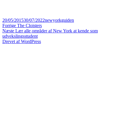
Udgivet
Forfatter
20/05/2015
30/07/2022
newyorkguiden
i
Indlægsnavigation
Forrige
Forrige
The Cloisters
Næste
indlæg:
Næste
Lær alle områder af New York at kende som
indlæg:
udvekslingsstudent
Drevet af WordPress