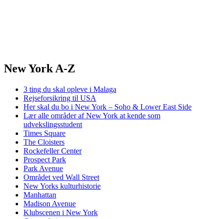
New York A-Z
3 ting du skal opleve i Malaga
Rejseforsikring til USA
Her skal du bo i New York – Soho & Lower East Side
Lær alle områder af New York at kende som
udvekslingsstudent
Times Square
The Cloisters
Rockefeller Center
Prospect Park
Park Avenue
Området ved Wall Street
New Yorks kulturhistorie
Manhattan
Madison Avenue
Klubscenen i New York