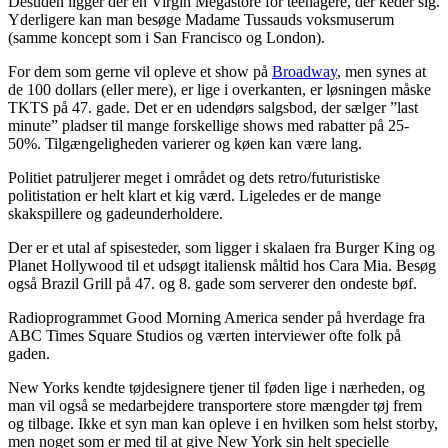
Desuden ligger der en Virgin Megastore for teenagere, der keder sig.
Yderligere kan man besøge Madame Tussauds voksmuserum
(samme koncept som i San Francisco og London).
For dem som gerne vil opleve et show på
Broadway
, men synes at
de 100 dollars (eller mere), er lige i overkanten, er løsningen måske
TKTS på 47. gade. Det er en udendørs salgsbod, der sælger ”last
minute” pladser til mange forskellige shows med rabatter på 25-
50%. Tilgængeligheden varierer og køen kan være lang.
Politiet patruljerer meget i området og dets retro/futuristiske
politistation er helt klart et kig værd. Ligeledes er de mange
skakspillere og gadeunderholdere.
Der er et utal af spisesteder, som ligger i skalaen fra Burger King og
Planet Hollywood til et udsøgt italiensk måltid hos Cara Mia. Besøg
også Brazil Grill på 47. og 8. gade som serverer den ondeste bøf.
Radioprogrammet Good Morning America sender på hverdage fra
ABC Times Square Studios og værten interviewer ofte folk på
gaden.
New Yorks kendte tøjdesignere tjener til føden lige i nærheden, og
man vil også se medarbejdere transportere store mængder tøj frem
og tilbage. Ikke et syn man kan opleve i en hvilken som helst storby,
men noget som er med til at give New York sin helt specielle