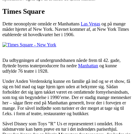
Times Square
Dette neonoplyste område er Manhattans
Las Vegas
og på mange
måder hjertet af New York. Navnet kommer af, at New York Times
etablerede sit hovedkvarter her i 1906.
Da udbygningen af undergrundsbanen nåede frem til 42. gade,
flyttede byens teaterproducere fra nedre
Manhattan
og kunne
udfylde 76 teatre i 1928.
Under Anden Verdenskrig kunne en familie gå ind og se et show, få
sig en bid mad og tage hjem igen uden at bekymre sig. Sådan
forholder det sig igen takket været en omfattende fornyelsesindsats,
som tog sin begyndelse i 1990’erne. Der er stadig mange mennesker
her – sågar flere end på Manhattan generelt, hvor der i forvejen er
mange. For såvel indfødte som turister er der meget at tage sig til
f.eks. i form af teatre, restauranter og butikker.
Såvel Disney som Toys ”R” Us er repræsenteret i området. Hos
sidstnævnte kan børn prøve en tur i det indendørs pariserhjul.