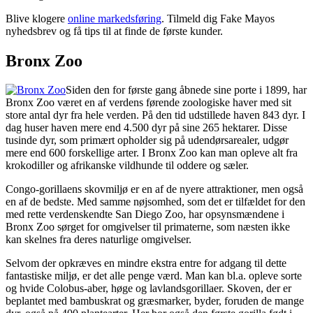
Blive klogere
online markedsføring
. Tilmeld dig Fake Mayos
nyhedsbrev og få tips til at finde de første kunder.
Bronx Zoo
Siden den for første gang åbnede sine porte i 1899, har
Bronx Zoo været en af verdens førende zoologiske haver med sit
store antal dyr fra hele verden. På den tid udstillede haven 843 dyr. I
dag huser haven mere end 4.500 dyr på sine 265 hektarer. Disse
tusinde dyr, som primært opholder sig på udendørsarealer, udgør
mere end 600 forskellige arter. I Bronx Zoo kan man opleve alt fra
krokodiller og afrikanske vildhunde til oddere og sæler.
Congo-gorillaens skovmiljø er en af de nyere attraktioner, men også
en af de bedste. Med samme nøjsomhed, som det er tilfældet for den
med rette verdenskendte San Diego Zoo, har opsynsmændene i
Bronx Zoo sørget for omgivelser til primaterne, som næsten ikke
kan skelnes fra deres naturlige omgivelser.
Selvom der opkræves en mindre ekstra entre for adgang til dette
fantastiske miljø, er det alle penge værd. Man kan bl.a. opleve sorte
og hvide Colobus-aber, høge og lavlandsgorillaer. Skoven, der er
beplantet med bambuskrat og græsmarker, byder, foruden de mange