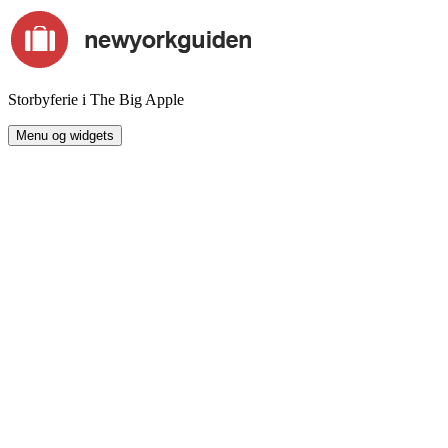
Hop
til
indhold
Storbyferie i The Big Apple
Menu og widgets