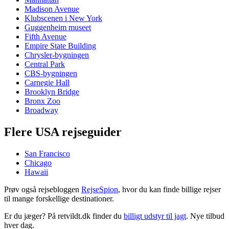
Madison Avenue
Klubscenen i New York
Guggenheim museet
Fifth Avenue
Empire State Building
Chrysler-bygningen
Central Park
CBS-bygningen
Carnegie Hall
Brooklyn Bridge
Bronx Zoo
Broadway
Flere USA rejseguider
San Francisco
Chicago
Hawaii
Prøv også rejsebloggen
RejseSpion
, hvor du kan finde billige rejser
til mange forskellige destinationer.
Er du jæger? På retvildt.dk finder du
billigt udstyr til jagt
. Nye tilbud
hver dag.