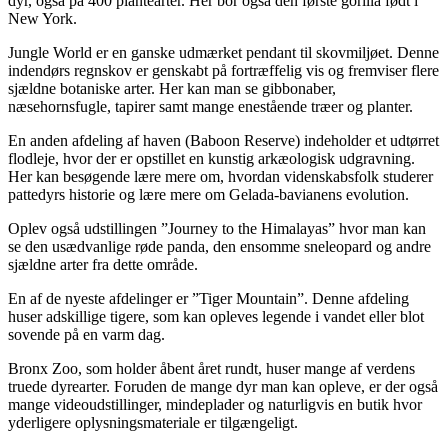
dyr, også på 400 plantearter. Her bor også den første gorilla født i
New York.
Jungle World er en ganske udmærket pendant til skovmiljøet. Denne
indendørs regnskov er genskabt på fortræffelig vis og fremviser flere
sjældne botaniske arter. Her kan man se gibbonaber,
næsehornsfugle, tapirer samt mange enestående træer og planter.
En anden afdeling af haven (Baboon Reserve) indeholder et udtørret
flodleje, hvor der er opstillet en kunstig arkæologisk udgravning.
Her kan besøgende lære mere om, hvordan videnskabsfolk studerer
pattedyrs historie og lære mere om Gelada-bavianens evolution.
Oplev også udstillingen ”Journey to the Himalayas” hvor man kan
se den usædvanlige røde panda, den ensomme sneleopard og andre
sjældne arter fra dette område.
En af de nyeste afdelinger er ”Tiger Mountain”. Denne afdeling
huser adskillige tigere, som kan opleves legende i vandet eller blot
sovende på en varm dag.
Bronx Zoo, som holder åbent året rundt, huser mange af verdens
truede dyrearter. Foruden de mange dyr man kan opleve, er der også
mange videoudstillinger, mindeplader og naturligvis en butik hvor
yderligere oplysningsmateriale er tilgængeligt.