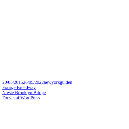
Udgivet
Forfatter
20/05/2015
26/05/2022
newyorkguiden
i
Indlægsnavigation
Forrige
Forrige
Broadway
Næste
indlæg:
Næste
Brooklyn Bridge
indlæg:
Drevet af WordPress