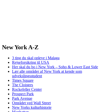
New York A-Z
3 ting du skal opleve i Malaga
Rejseforsikring til USA
Her skal du bo i New York – Soho & Lower East Side
Lær alle områder af New York at kende som
udvekslingsstudent
Times Square
The Cloisters
Rockefeller Center
Prospect Park
Park Avenue
Området ved Wall Street
New Yorks kulturhistorie
Manhattan