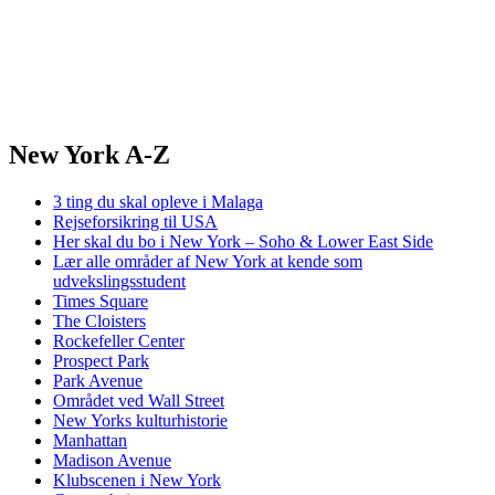
New York A-Z
3 ting du skal opleve i Malaga
Rejseforsikring til USA
Her skal du bo i New York – Soho & Lower East Side
Lær alle områder af New York at kende som
udvekslingsstudent
Times Square
The Cloisters
Rockefeller Center
Prospect Park
Park Avenue
Området ved Wall Street
New Yorks kulturhistorie
Manhattan
Madison Avenue
Klubscenen i New York