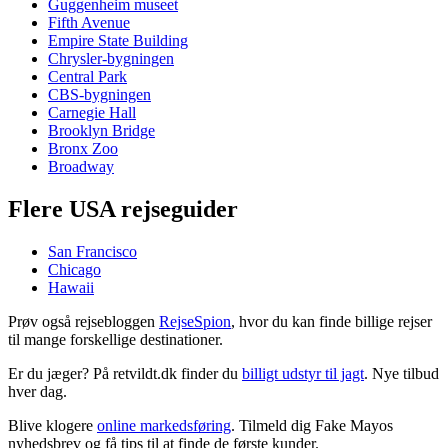
Guggenheim museet
Fifth Avenue
Empire State Building
Chrysler-bygningen
Central Park
CBS-bygningen
Carnegie Hall
Brooklyn Bridge
Bronx Zoo
Broadway
Flere USA rejseguider
San Francisco
Chicago
Hawaii
Prøv også rejsebloggen
RejseSpion
, hvor du kan finde billige rejser
til mange forskellige destinationer.
Er du jæger? På retvildt.dk finder du
billigt udstyr til jagt
. Nye tilbud
hver dag.
Blive klogere
online markedsføring
. Tilmeld dig Fake Mayos
nyhedsbrev og få tips til at finde de første kunder.