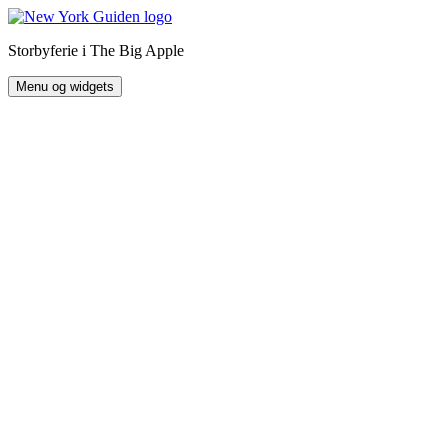
Hop
til
Storbyferie i The Big Apple
indhold
Menu og widgets