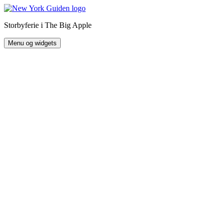
Hop
til
Storbyferie i The Big Apple
indhold
Menu og widgets