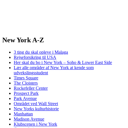
New York A-Z
3 ting du skal opleve i Malaga
Rejseforsikring til USA
Her skal du bo i New York – Soho & Lower East Side
Lær alle områder af New York at kende som
udvekslingsstudent
Times Square
The Cloisters
Rockefeller Center
Prospect Park
Park Avenue
Området ved Wall Street
New Yorks kulturhistorie
Manhattan
Madison Avenue
Klubscenen i New York