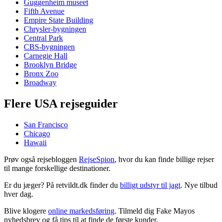
Guggenheim museet
Fifth Avenue
Empire State Building
Chrysler-bygningen
Central Park
CBS-bygningen
Carnegie Hall
Brooklyn Bridge
Bronx Zoo
Broadway
Flere USA rejseguider
San Francisco
Chicago
Hawaii
Prøv også rejsebloggen
RejseSpion
, hvor du kan finde billige rejser
til mange forskellige destinationer.
Er du jæger? På retvildt.dk finder du
billigt udstyr til jagt
. Nye tilbud
hver dag.
Blive klogere
online markedsføring
. Tilmeld dig Fake Mayos
nyhedsbrev og få tips til at finde de første kunder.